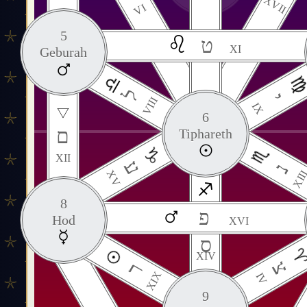
XVII
VI
5
ט
XI
Geburah
ל
י
VIII
IX
6
ם
Tiphareth
XII
ע
נ
XV
XII
8
פ
Hod
XVI
ס
XIV
צ
ר
XIX
IV
9