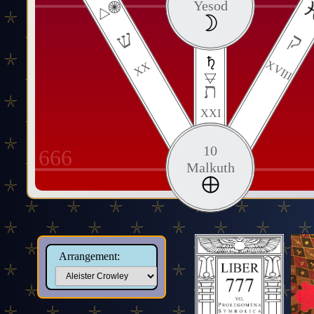
Yesod
ש
ק
XVIII
XX
ת
XXI
10
666
Malkuth
Arrangement: