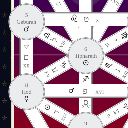
XVII
VI
5
ט
XI
Geburah
ל
י
VIII
IX
6
ם
Tiphareth
XII
ע
נ
XV
XII
8
פ
Hod
XVI
ס
XIV
צ
ר
XIX
IV
9