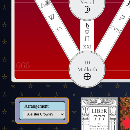
Yesod
ש
ק
XVIII
XX
ת
XXI
10
666
Malkuth
Arrangement: