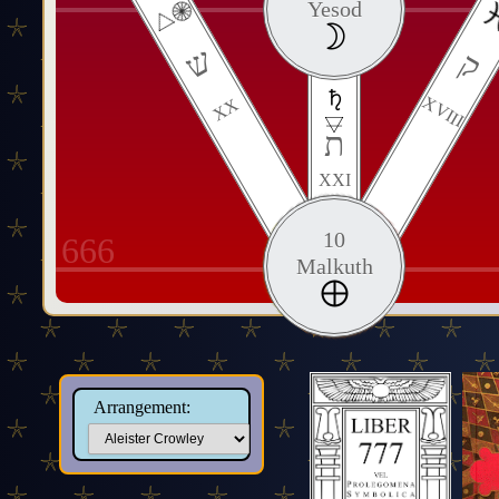
Yesod
ש
ק
XVIII
XX
ת
XXI
10
666
Malkuth
Arrangement: