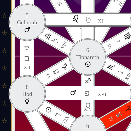
XVII
VI
5
ט
XI
Geburah
ל
י
VIII
IX
6
ם
Tiphareth
XII
ע
נ
XV
XII
8
פ
Hod
XVI
ס
XIV
צ
ר
XIX
IV
9