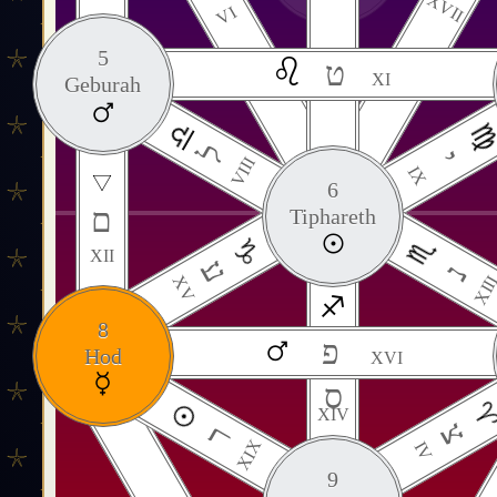
XVII
VI
5
ט
XI
Geburah
ל
י
VIII
IX
6
ם
Tiphareth
XII
ע
נ
XV
XII
8
פ
Hod
XVI
ס
XIV
צ
ר
XIX
IV
9