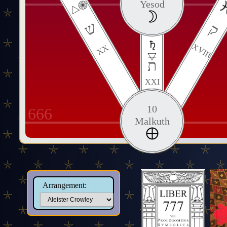
Yesod
ש
ק
XVIII
XX
ת
XXI
10
666
Malkuth
Arrangement: