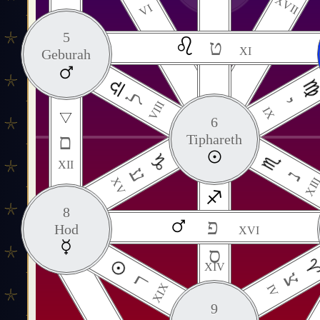
XVII
VI
5
ט
XI
Geburah
ל
י
VIII
IX
6
ם
Tiphareth
XII
ע
נ
XV
XII
8
פ
Hod
XVI
ס
XIV
צ
ר
XIX
IV
9