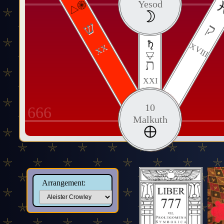
Yesod
ש
ק
XVIII
XX
ת
XXI
10
666
Malkuth
Arrangement: