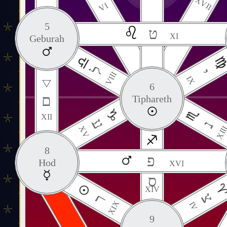
XVII
VI
5
ט
XI
Geburah
ל
י
VIII
IX
6
ם
Tiphareth
XII
ע
נ
XV
XII
8
פ
Hod
XVI
ס
XIV
צ
ר
XIX
IV
9