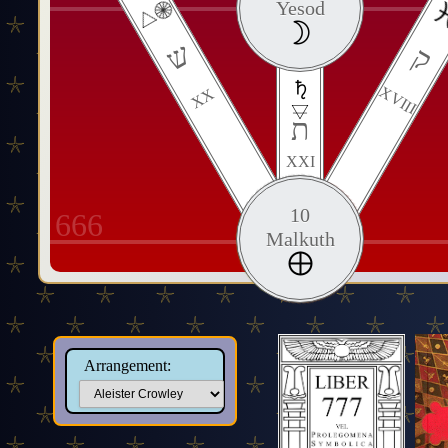
Yesod
ש
ק
XVIII
XX
ת
XXI
10
666
Malkuth
Arrangement: