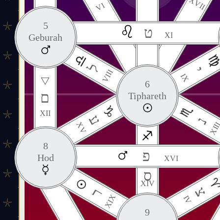
XVII
VI
5
ט
XI
Geburah
ל
י
VIII
IX
6
ם
Tiphareth
XII
ע
נ
XV
XII
8
פ
Hod
XVI
ס
XIV
צ
ר
XIX
IV
9