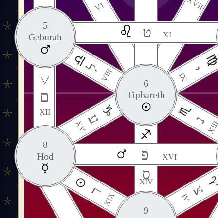
XVII
VI
5
ט
XI
Geburah
ל
י
VIII
IX
6
ם
Tiphareth
XII
ע
נ
XV
XII
8
פ
Hod
XVI
ס
XIV
צ
ר
XIX
IV
9