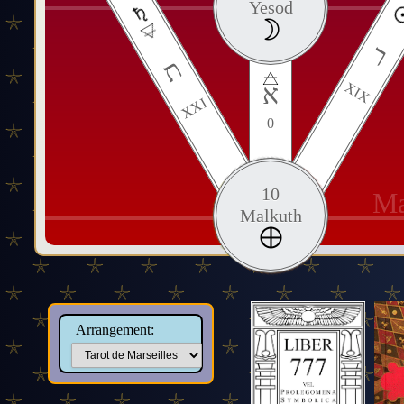
Yesod
ר
ת
א
XIX
XXI
0
10
Ma
Malkuth
Arrangement: