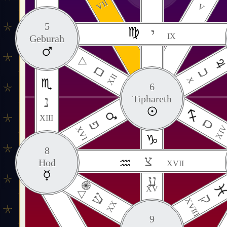
VII
V
5
י
IX
Geburah
ם
כ
XII
X
6
נ
Tiphareth
XIII
ס
פ
XI
XVI
8
צ
Hod
XVII
ע
XV
ש
ק
XVIII
XX
9