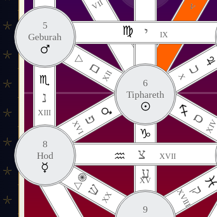
VII
V
5
י
IX
Geburah
ם
כ
XII
X
6
נ
Tiphareth
XIII
ס
פ
XI
XVI
8
צ
Hod
XVII
ע
XV
ש
ק
XVIII
XX
9