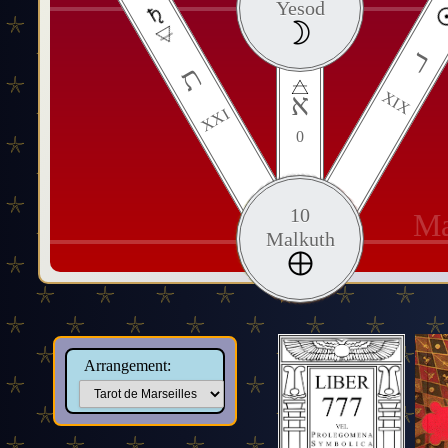
Yesod
ר
ת
א
XIX
XXI
0
10
Ma
Malkuth
Arrangement: