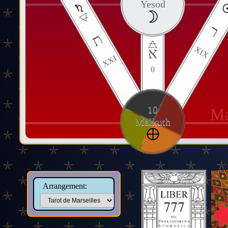
Yesod
ר
ת
א
XIX
XXI
0
10
Ma
Malkuth
Arrangement: