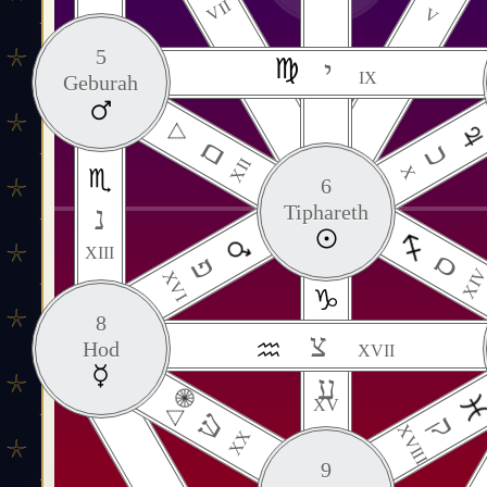
VII
V
5
י
IX
Geburah
ם
כ
XII
X
6
נ
Tiphareth
XIII
ס
פ
XI
XVI
8
צ
Hod
XVII
ע
XV
ש
ק
XVIII
XX
9