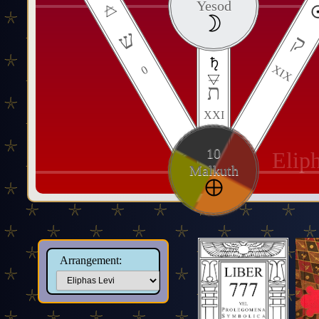
Yesod
ש
ק
XIX
0
ת
XXI
10
Elip
Malkuth
Arrangement: