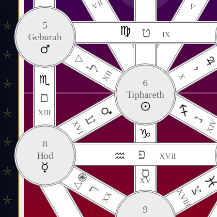
VII
V
5
ט
IX
Geburah
ל
י
XII
X
6
ם
Tiphareth
XIII
ע
נ
XI
XVI
8
פ
Hod
XVII
ס
XV
ר
צ
XVIII
XX
9