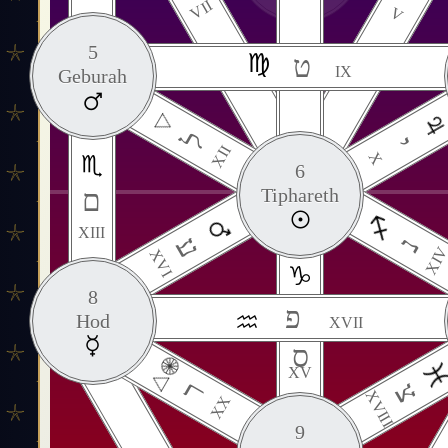
VII
V
5
ט
IX
Geburah
ל
י
XII
X
6
ם
Tiphareth
XIII
ע
נ
XI
XVI
8
פ
Hod
XVII
ס
XV
ר
צ
XVIII
XX
9