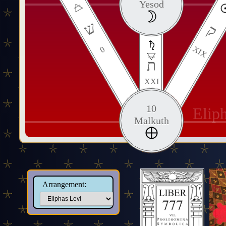
Yesod
ש
ק
XIX
0
ת
XXI
10
Elip
Malkuth
Arrangement: