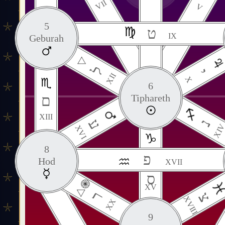
VII
V
5
ט
IX
Geburah
ל
י
XII
X
6
ם
Tiphareth
XIII
ע
נ
XI
XVI
8
פ
Hod
XVII
ס
XV
ר
צ
XVIII
XX
9