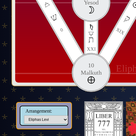
Yesod
ש
ק
XIX
0
ת
XXI
10
Elip
Malkuth
Arrangement: