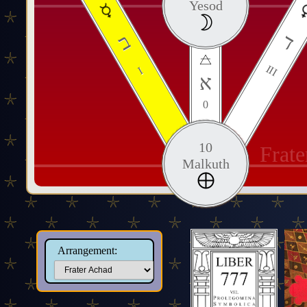
Yesod
ד
ב
III
I
א
0
10
Frat
Malkuth
Arrangement: