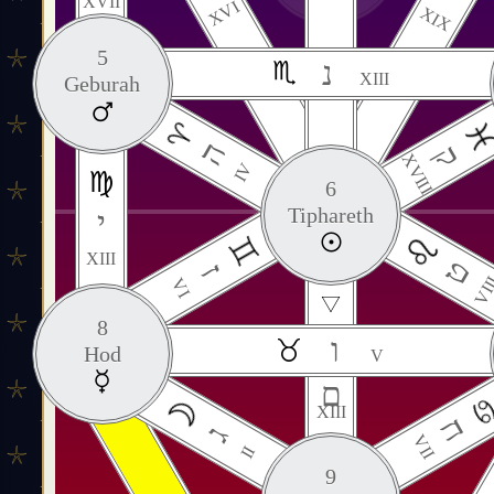
XVII
XVI
XIX
5
נ
XIII
Geburah
ה
ק
XVIII
IV
6
Tiphareth
י
XIII
ט
ז
VII
VI
8
ו
Hod
V
ם
XIII
ח
ג
VII
II
9