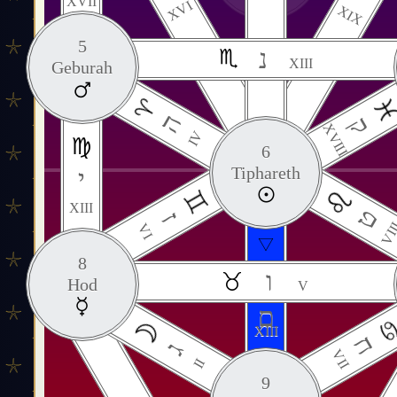
XVII
XVI
XIX
5
נ
XIII
Geburah
ה
ק
XVIII
IV
6
Tiphareth
י
XIII
ט
ז
VII
VI
8
ו
Hod
V
ם
XIII
ח
ג
VII
II
9