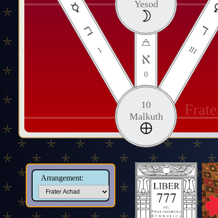
Yesod
ד
ב
III
I
א
0
10
Frat
Malkuth
Arrangement: