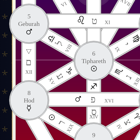
XVII
VI
5
ט
XI
Geburah
ל
י
VIII
IX
6
ם
Tiphareth
XII
ע
נ
XV
XII
8
פ
Hod
XVI
ס
XIV
צ
ר
XIX
IV
9