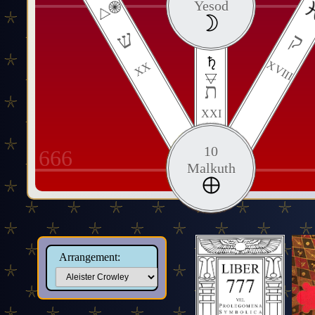
Yesod
ש
ק
XVIII
XX
ת
XXI
10
666
Malkuth
Arrangement: