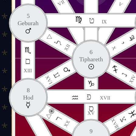
VII
V
5
ט
IX
Geburah
ל
י
XII
X
6
ם
Tiphareth
XIII
ע
נ
XI
XVI
8
פ
Hod
XVII
ס
XV
ר
צ
XVIII
XX
9