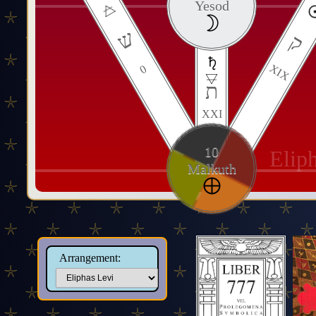
Yesod
ש
ק
XIX
0
ת
XXI
10
Elip
Malkuth
Arrangement: