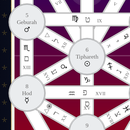
VII
V
5
ט
IX
Geburah
ל
י
XII
X
6
ם
Tiphareth
XIII
ע
נ
XI
XVI
8
פ
Hod
XVII
ס
XV
ר
צ
XVIII
XX
9