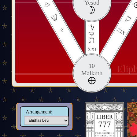
Yesod
ש
ק
XIX
0
ת
XXI
10
Elip
Malkuth
Arrangement: